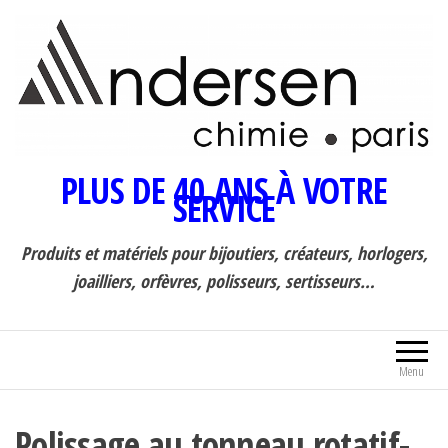
PLUS DE 40 ANS À VOTRE
SERVICE
Produits et matériels pour bijoutiers, créateurs, horlogers,
joailliers, orfèvres, polisseurs, sertisseurs…
Menu
Polissage au tonneau rotatif-